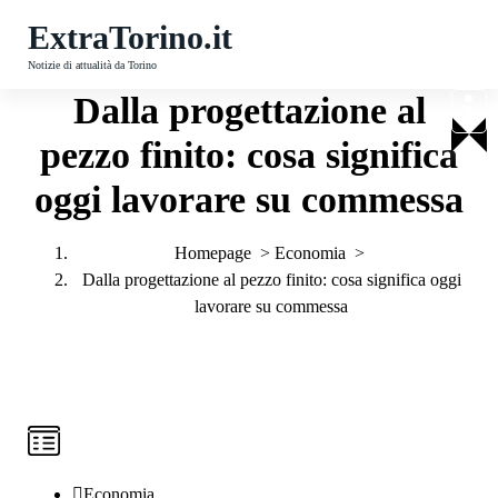
V
ExtraTorino.it
a
i
Notizie di attualità da Torino
a
Dalla progettazione al
l
pezzo finito: cosa significa
c
o
oggi lavorare su commessa
n
t
e
Homepage
>
Economia
>
n
Dalla progettazione al pezzo finito: cosa significa oggi
u
lavorare su commessa
t
o
Economia