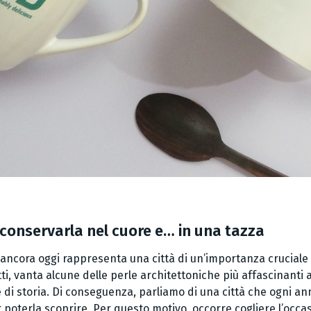
 conservarla nel cuore e… in una tazza
 e ancora oggi rappresenta una città di un’importanza cruciale 
atti, vanta alcune delle perle architettoniche più affascinanti
e di storia. Di conseguenza, parliamo di una città che ogni ann
poterla scoprire. Per questo motivo, occorre cogliere l’occa