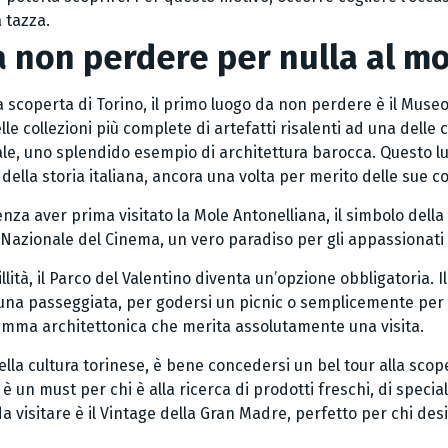
 tazza.
da non perdere per nulla al 
la scoperta di Torino, il primo luogo da non perdere è il Museo
le collezioni più complete di artefatti risalenti ad una delle ci
 Reale, uno splendido esempio di architettura barocca. Questo 
della storia italiana, ancora una volta per merito delle sue co
nza aver prima visitato la Mole Antonelliana, il simbolo della ci
o Nazionale del Cinema, un vero paradiso per gli appassionati d
llità, il Parco del Valentino diventa un’opzione obbligatoria. I
 una passeggiata, per godersi un picnic o semplicemente per ri
 gemma architettonica che merita assolutamente una visita.
lla cultura torinese, è bene concedersi un bel tour alla scope
 un must per chi è alla ricerca di prodotti freschi, di special
da visitare è il Vintage della Gran Madre, perfetto per chi de