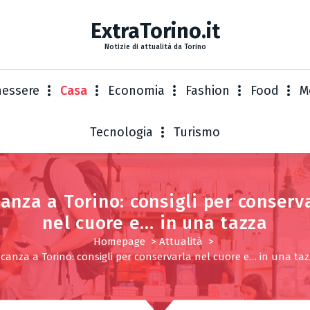
ExtraTorino.it
Notizie di attualità da Torino
nessere
Casa
Economia
Fashion
Food
M
Tecnologia
Turismo
anza a Torino: consigli per conserv
nel cuore e… in una tazza
Homepage
>
Attualità
>
canza a Torino: consigli per conservarla nel cuore e… in una ta