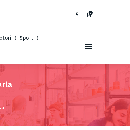
0
otori
Sport
arla
zza