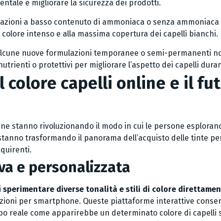
ntale e migliorare la sicurezza dei prodotti.
ulazioni a basso contenuto di ammoniaca o senza ammoniaca p
 colore intenso e alla massima copertura dei capelli bianchi.
alcune nuove formulazioni temporanee o semi-permanenti no
trienti o protettivi per migliorare l’aspetto dei capelli dura
l colore capelli online e il fu
nline stanno rivoluzionando il modo in cui le persone esploran
stanno trasformando il panorama dell’acquisto delle tinte pe
quirenti.
iva e personalizzata
i
sperimentare diverse tonalità e stili di colore direttame
azioni per smartphone. Queste piattaforme interattive consen
po reale come apparirebbe un determinato colore di capelli s