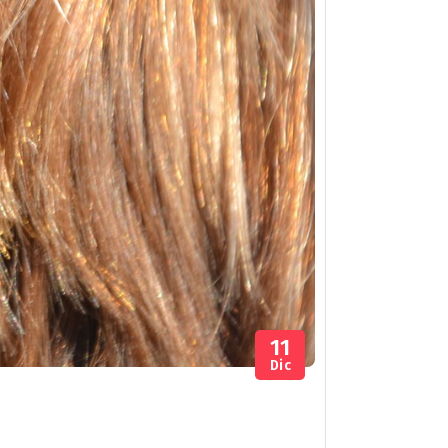
11
Dic