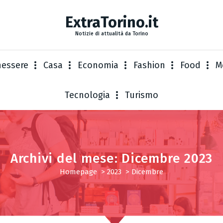
ExtraTorino.it
Notizie di attualità da Torino
nessere
Casa
Economia
Fashion
Food
M
Tecnologia
Turismo
Archivi del mese: Dicembre 2023
Homepage
>
2023
>
Dicembre