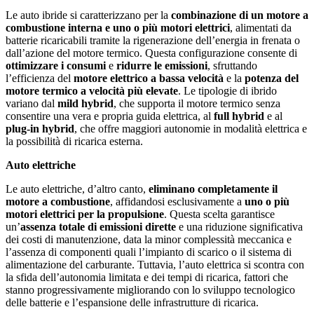
Le auto ibride si caratterizzano per la
combinazione di un motore a
combustione interna e uno o più motori elettrici
, alimentati da
batterie ricaricabili tramite la rigenerazione dell’energia in frenata o
dall’azione del motore termico. Questa configurazione consente di
ottimizzare i consumi
e
ridurre le emissioni
, sfruttando
l’efficienza del
motore elettrico a bassa velocità
e la
potenza del
motore termico a velocità più elevate
. Le tipologie di ibrido
variano dal
mild hybrid
, che supporta il motore termico senza
consentire una vera e propria guida elettrica, al
full hybrid
e al
plug-in hybrid
, che offre maggiori autonomie in modalità elettrica e
la possibilità di ricarica esterna.
Auto elettriche
Le auto elettriche, d’altro canto,
eliminano completamente il
motore a combustione
, affidandosi esclusivamente a
uno o più
motori elettrici per la propulsione
. Questa scelta garantisce
un’
assenza totale di emissioni dirette
e una riduzione significativa
dei costi di manutenzione, data la minor complessità meccanica e
l’assenza di componenti quali l’impianto di scarico o il sistema di
alimentazione del carburante. Tuttavia, l’auto elettrica si scontra con
la sfida dell’autonomia limitata e dei tempi di ricarica, fattori che
stanno progressivamente migliorando con lo sviluppo tecnologico
delle batterie e l’espansione delle infrastrutture di ricarica.