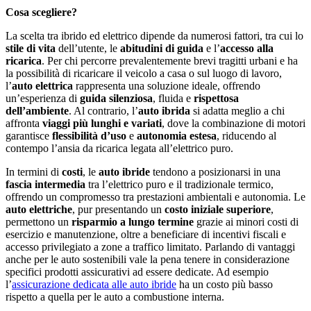
Cosa scegliere?
La scelta tra ibrido ed elettrico dipende da numerosi fattori, tra cui lo
stile di vita
dell’utente, le
abitudini di guida
e l’
accesso alla
ricarica
. Per chi percorre prevalentemente brevi tragitti urbani e ha
la possibilità di ricaricare il veicolo a casa o sul luogo di lavoro,
l’
auto elettrica
rappresenta una soluzione ideale, offrendo
un’esperienza di
guida silenziosa
, fluida e
rispettosa
dell’ambiente
. Al contrario, l’
auto ibrida
si adatta meglio a chi
affronta
viaggi più lunghi e variati
, dove la combinazione di motori
garantisce
flessibilità d’uso
e
autonomia estesa
, riducendo al
contempo l’ansia da ricarica legata all’elettrico puro.
In termini di
costi
, le
auto ibride
tendono a posizionarsi in una
fascia intermedia
tra l’elettrico puro e il tradizionale termico,
offrendo un compromesso tra prestazioni ambientali e autonomia. Le
auto elettriche
, pur presentando un
costo iniziale superiore
,
permettono un
risparmio a lungo termine
grazie ai minori costi di
esercizio e manutenzione, oltre a beneficiare di incentivi fiscali e
accesso privilegiato a zone a traffico limitato. Parlando di vantaggi
anche per le auto sostenibili vale la pena tenere in considerazione
specifici prodotti assicurativi ad essere dedicate. Ad esempio
l’
assicurazione dedicata alle auto ibride
ha un costo più basso
rispetto a quella per le auto a combustione interna.