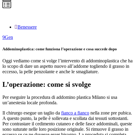
Benessere
9
Gen
Addominoplastica: come funziona l’operazione e cosa succede dopo
Oggi vediamo come si volge l’intervento di addominoplastica che ha
lo scopo di dare un aspetto nuovo all’addome togliendo il grasso in
eccesso, la pelle penzolante e anche le smagliature.
L’operazione: come si svolge
Per eseguire la procedura di addomino plastica Milano si usa
un’anestesia locale profonda.
Il chirurgo esegue un taglio da
fianco a fianco
nella zone pre pubica.
A questo punto, la pelle è sollevata e scollata dai tessuti sottostanti.
Per contrastare il cedimento cutaneo e delle fasce addominali, queste
sono suturate nelle loro posizione originale. Si rimuove il grasso in
eccesso se ce ne dovesse esser bisogno. La proceduta si completa