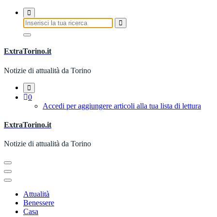
Vai
al
Ricerca
contenuto
per:
ExtraTorino.it
Notizie di attualità da Torino
0
Accedi per aggiungere articoli alla tua lista di lettura
ExtraTorino.it
Notizie di attualità da Torino
Attualità
Benessere
Casa