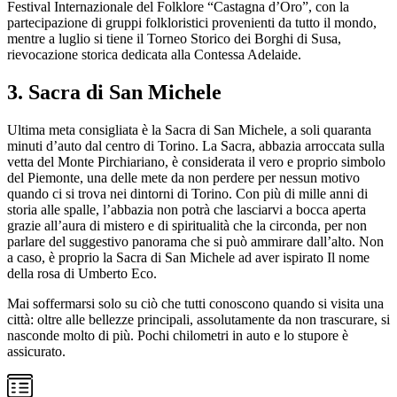
Festival Internazionale del Folklore “Castagna d’Oro”, con la
partecipazione di gruppi folkloristici provenienti da tutto il mondo,
mentre a luglio si tiene il Torneo Storico dei Borghi di Susa,
rievocazione storica dedicata alla Contessa Adelaide.
3. Sacra di San Michele
Ultima meta consigliata è la Sacra di San Michele, a soli quaranta
minuti d’auto dal centro di Torino. La Sacra, abbazia arroccata sulla
vetta del Monte Pirchiariano, è considerata il vero e proprio simbolo
del Piemonte, una delle mete da non perdere per nessun motivo
quando ci si trova nei dintorni di Torino. Con più di mille anni di
storia alle spalle, l’abbazia non potrà che lasciarvi a bocca aperta
grazie all’aura di mistero e di spiritualità che la circonda, per non
parlare del suggestivo panorama che si può ammirare dall’alto. Non
a caso, è proprio la Sacra di San Michele ad aver ispirato Il nome
della rosa di Umberto Eco.
Mai soffermarsi solo su ciò che tutti conoscono quando si visita una
città: oltre alle bellezze principali, assolutamente da non trascurare, si
nasconde molto di più. Pochi chilometri in auto e lo stupore è
assicurato.