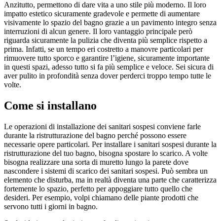
Anzitutto, permettono di dare vita a uno stile più moderno. Il loro
impatto estetico sicuramente gradevole e permette di aumentare
visivamente lo spazio del bagno grazie a un pavimento integro senza
interruzioni di alcun genere. Il loro vantaggio principale però
riguarda sicuramente la pulizia che diventa più semplice rispetto a
prima. Infatti, se un tempo eri costretto a manovre particolari per
rimuovere tutto sporco e garantire l’igiene, sicuramente importante
in questi spazi, adesso tutto si fa più semplice e veloce. Sei sicura di
aver pulito in profondità senza dover perderci troppo tempo tutte le
volte.
Come si installano
Le operazioni di installazione dei sanitari sospesi conviene farle
durante la ristrutturazione del bagno perché possono essere
necessarie opere particolari. Per installare i sanitari sospesi durante la
ristrutturazione del tuo bagno, bisogna spostare lo scarico. A volte
bisogna realizzare una sorta di muretto lungo la parete dove
nascondere i sistemi di scarico dei sanitari sospesi. Può sembra un
elemento che disturba, ma in realtà diventa una parte che caratterizza
fortemente lo spazio, perfetto per appoggiare tutto quello che
desideri. Per esempio, volpi chiamano delle piante prodotti che
servono tutti i giorni in bagno.