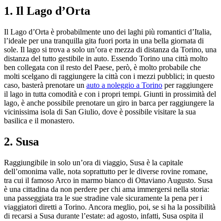
1. Il Lago d’Orta
Il Lago d’Orta è probabilmente uno dei laghi più romantici d’Italia,
l’ideale per una tranquilla gita fuori porta in una bella giornata di
sole. Il lago si trova a solo un’ora e mezza di distanza da Torino, una
distanza del tutto gestibile in auto. Essendo Torino una città molto
ben collegata con il resto del Paese, però, è molto probabile che
molti scelgano di raggiungere la città con i mezzi pubblici; in questo
caso, basterà prenotare un
auto a noleggio a Torino
per raggiungere
il lago in tutta comodità e con i propri tempi. Giunti in prossimità del
lago, è anche possibile prenotare un giro in barca per raggiungere la
vicinissima isola di San Giulio, dove è possibile visitare la sua
basilica e il monastero.
2. Susa
Raggiungibile in solo un’ora di viaggio, Susa è la capitale
dell’omonima valle, nota soprattutto per le diverse rovine romane,
tra cui il famoso Arco in marmo bianco di Ottaviano Augusto. Susa
è una cittadina da non perdere per chi ama immergersi nella storia:
una passeggiata tra le sue stradine vale sicuramente la pena per i
viaggiatori diretti a Torino. Ancora meglio, poi, se si ha la possibilità
di recarsi a Susa durante l’estate: ad agosto, infatti, Susa ospita il