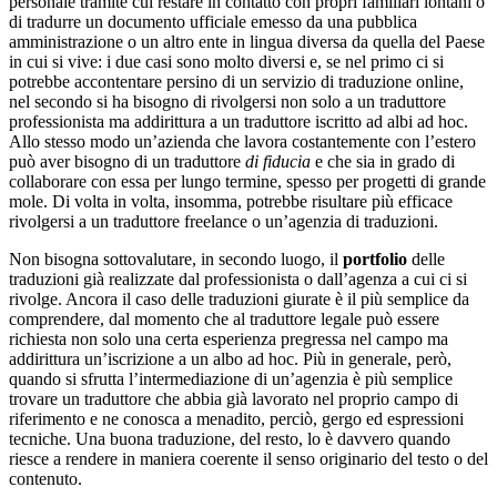
personale tramite cui restare in contatto con propri familiari lontani o
di tradurre un documento ufficiale emesso da una pubblica
amministrazione o un altro ente in lingua diversa da quella del Paese
in cui si vive: i due casi sono molto diversi e, se nel primo ci si
potrebbe accontentare persino di un servizio di traduzione online,
nel secondo si ha bisogno di rivolgersi non solo a un traduttore
professionista ma addirittura a un traduttore iscritto ad albi ad hoc.
Allo stesso modo un’azienda che lavora costantemente con l’estero
può aver bisogno di un traduttore
di fiducia
e che sia in grado di
collaborare con essa per lungo termine, spesso per progetti di grande
mole. Di volta in volta, insomma, potrebbe risultare più efficace
rivolgersi a un traduttore freelance o un’agenzia di traduzioni.
Non bisogna sottovalutare, in secondo luogo, il
portfolio
delle
traduzioni già realizzate dal professionista o dall’agenza a cui ci si
rivolge. Ancora il caso delle traduzioni giurate è il più semplice da
comprendere, dal momento che al traduttore legale può essere
richiesta non solo una certa esperienza pregressa nel campo ma
addirittura un’iscrizione a un albo ad hoc. Più in generale, però,
quando si sfrutta l’intermediazione di un’agenzia è più semplice
trovare un traduttore che abbia già lavorato nel proprio campo di
riferimento e ne conosca a menadito, perciò, gergo ed espressioni
tecniche. Una buona traduzione, del resto, lo è davvero quando
riesce a rendere in maniera coerente il senso originario del testo o del
contenuto.