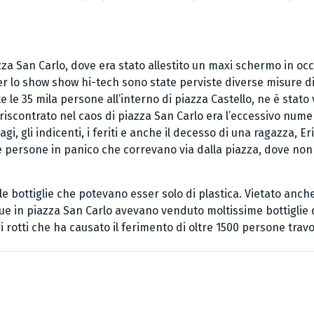
azza San Carlo, dove era stato allestito un maxi schermo in o
r lo show show hi-tech sono state perviste diverse misure di
e le 35 mila persone all’interno di piazza Castello, ne è stato 
 riscontrato nel caos di piazza San Carlo era l’eccessivo nume
i, gli indicenti, i feriti e anche il decesso di una ragazza, Er
ppe persone in panico che correvano via dalla piazza, dove n
 le bottiglie che potevano esser solo di plastica. Vietato anch
e in piazza San Carlo avevano venduto moltissime bottiglie di
 rotti che ha causato il ferimento di oltre 1500 persone travolt