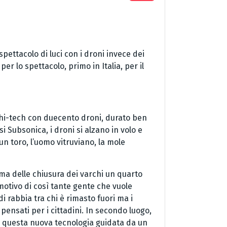
pettacolo di luci con i droni invece dei
per lo spettacolo, primo in Italia, per il
w hi-tech con duecento droni, durato ben
si Subsonica, i droni si alzano in volo e
n toro, l’uomo vitruviano, la mole
rima delle chiusura dei varchi un quarto
l motivo di così tante gente che vuole
i rabbia tra chi è rimasto fuori ma i
 pensati per i cittadini. In secondo luogo,
di questa nuova tecnologia guidata da un