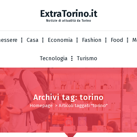
ExtraTorino.it
Notizie di attualità da Torino
nessere
Casa
Economia
Fashion
Food
M
Tecnologia
Turismo
Archivi tag: torino
Homepage
>
Articoli taggati "torino"