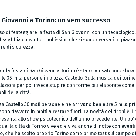
 Giovanni a Torino: un vero successo
so di festeggiare la festa di San Giovanni con un tecnologico s
’idea abbia convinto i moltissimi che si sono riversati in piazza 
re di sicurezza.
per la festa di San Giovani a Torino è stato pensato uno sho
er le 35 mila persone in piazza Castello. Sulla musica dei torine
lazioni per poi invece stupire con forme più elaborate come u
oli della città.
azza Castello 30 mail persone e ne arrivano ben altre 5 mila p
 sono davvero in molti a restare fuori. La novità dei droni è i
presenta allo show psicotecnico dell’anno precedente. Un po’ d
ue: la città di Torino vive ed è viva anche di notte con eventi
tico, che ha scelto proprio Torino come primo test sul campo 