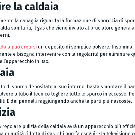
re la caldaia
mente la canaglia riguarda la formazione di sporcizia di spor
a sanitaria, il gas che viene inviato al bruciatore genera an
erni.
ldaia può crearsi
un deposito di semplice polvere. Insomma, 
mente e bisogna intervenire con la regolarità per eliminare qu
ell’apparecchio in uso.
aia
rato di sporco depositato al suo interno, basta smontare il pa
olvere a tubo il tecnico togliere tutto lo sporco in eccesso. P
iti E dei pennelli raggiungendo anche le parti più nascoste.
izia
egolare pulizia della caldaia avrà un apparecchio più effic
una quantità ridotta di gas. chi non fa eseguire la televisione