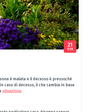
21
Ott
rsona è malata e il decesso è pressoché
n caso di decesso, il che cambia in base
la
situazione
.
uesto particolare caso, bisogna sapere