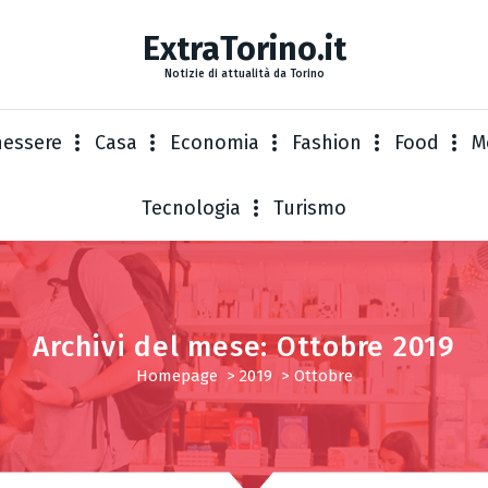
ExtraTorino.it
Notizie di attualità da Torino
nessere
Casa
Economia
Fashion
Food
M
Tecnologia
Turismo
Archivi del mese: Ottobre 2019
Homepage
>
2019
>
Ottobre