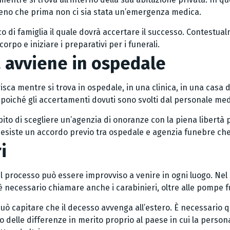
meno che prima non ci sia stata un’emergenza medica.
ico di famiglia il quale dovrà accertare il successo. Contest
corpo e iniziare i preparativi per i funerali.
a avviene in ospedale
ca mentre si trova in ospedale, in una clinica, in una casa di
a poiché gli accertamenti dovuti sono svolti dal personale med
mpito di scegliere un’agenzia di onoranze con la piena libertà
n esiste un accordo previo tra ospedale e agenzia funebre che 
i
l processo può essere improvviso a venire in ogni luogo. Nel
è necessario chiamare anche i carabinieri, oltre alle pompe fu
 può capitare che il decesso avvenga all’estero. È necessario q
delle differenze in merito proprio al paese in cui la persona