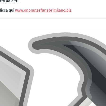
o ad altri.
licca qui
www.onoranzefunebrimilano.biz